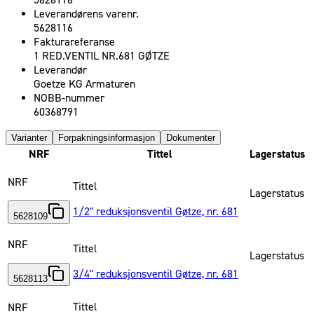
5628116
Leverandørens varenr.
5628116
Fakturareferanse
1 RED.VENTIL NR.681 GØTZE
Leverandør
Goetze KG Armaturen
NOBB-nummer
60368791
Varianter
Forpakningsinformasjon
Dokumenter
NRF
Tittel
Lagerstatus
NRF
Tittel
Lagerstatus
1/2" reduksjonsventil Gøtze, nr. 681
5628109
NRF
Tittel
Lagerstatus
3/4" reduksjonsventil Gøtze, nr. 681
5628113
Tittel
NRF