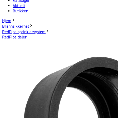
Kataloger
Aktuelt
Butikker
Hjem
Brannsikkerhet
RedPipe sprinklersystem
RedPipe deler