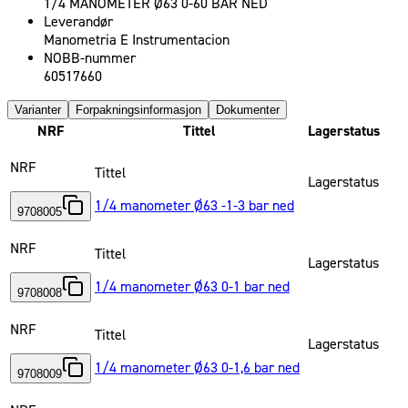
1/4 MANOMETER Ø63 0-60 BAR NED
Leverandør
Manometria E Instrumentacion
NOBB-nummer
60517660
Varianter
Forpakningsinformasjon
Dokumenter
NRF
Tittel
Lagerstatus
NRF
Tittel
Lagerstatus
1/4 manometer Ø63 -1-3 bar ned
9708005
NRF
Tittel
Lagerstatus
1/4 manometer Ø63 0-1 bar ned
9708008
NRF
Tittel
Lagerstatus
1/4 manometer Ø63 0-1,6 bar ned
9708009