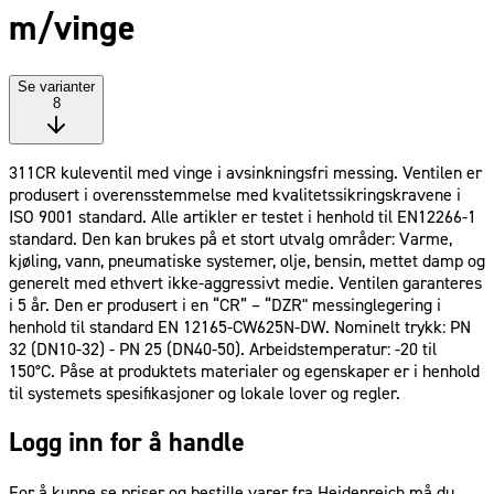
m/vinge
Se varianter
8
311CR kuleventil med vinge i avsinkningsfri messing. Ventilen er
produsert i overensstemmelse med kvalitetssikringskravene i
ISO 9001 standard. Alle artikler er testet i henhold til EN12266-1
standard. Den kan brukes på et stort utvalg områder: Varme,
kjøling, vann, pneumatiske systemer, olje, bensin, mettet damp og
generelt med ethvert ikke-aggressivt medie. Ventilen garanteres
i 5 år. Den er produsert i en “CR” – “DZR" messinglegering i
henhold til standard EN 12165-CW625N-DW. Nominelt trykk: PN
32 (DN10-32) - PN 25 (DN40-50). Arbeidstemperatur: -20 til
150°C. Påse at produktets materialer og egenskaper er i henhold
til systemets spesifikasjoner og lokale lover og regler.
Logg inn for å handle
For å kunne se priser og bestille varer fra Heidenreich må du