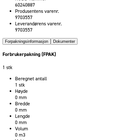
60240887
Produsentens varenr.
9703557
Leverandørens varenr.
9703557
Forpakningsinformasjon
Dokumenter
Forbrukerpakning (FPAK)
1 stk
Beregnet antall
1 stk
Høyde
0 mm
Bredde
0 mm
Lengde
0 mm
Volum
0 m3