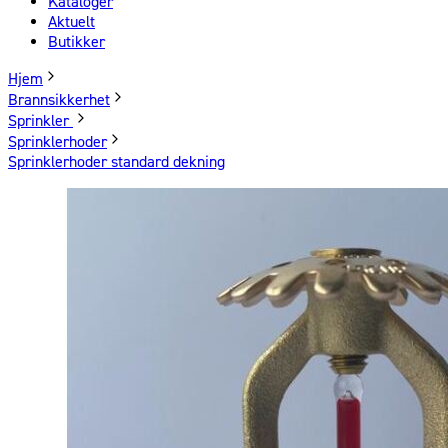
Kataloger
Aktuelt
Butikker
Hjem
Brannsikkerhet
Sprinkler
Sprinklerhoder
Sprinklerhoder standard dekning