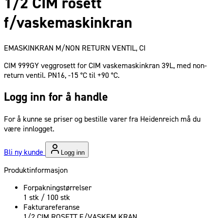
1/2 CIM rosett
f/vaskemaskinkran
EMASKINKRAN M/NON RETURN VENTIL, CI
CIM 999GY veggrosett for CIM vaskemaskinkran 39L, med non-
return ventil. PN16, -15 °C til +90 °C.
Logg inn for å handle
For å kunne se priser og bestille varer fra Heidenreich må du
være innlogget.
Bli ny kunde
Logg inn
Produktinformasjon
Forpakningstørrelser
1 stk / 100 stk
Fakturareferanse
1/2 CIM ROSETT F/VASKEM.KRAN