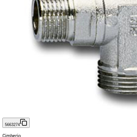
5663274
Cimberio