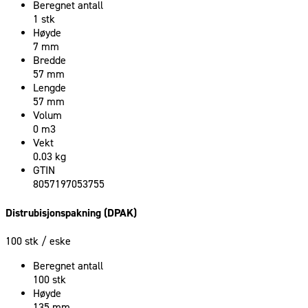
Beregnet antall
1 stk
Høyde
7 mm
Bredde
57 mm
Lengde
57 mm
Volum
0 m3
Vekt
0.03 kg
GTIN
8057197053755
Distrubisjonspakning (DPAK)
100 stk
/ eske
Beregnet antall
100 stk
Høyde
135 mm