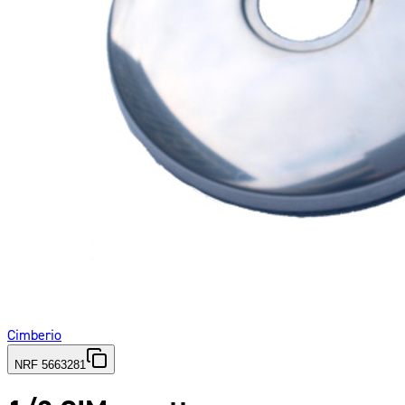
Cimberio
NRF 5663281