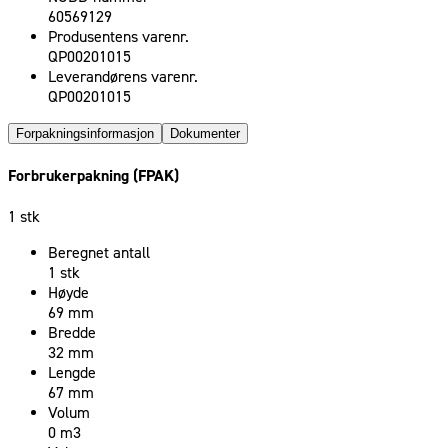
60569129
Produsentens varenr.
QP00201015
Leverandørens varenr.
QP00201015
Forpakningsinformasjon
Dokumenter
Forbrukerpakning (FPAK)
1 stk
Beregnet antall
1 stk
Høyde
69 mm
Bredde
32 mm
Lengde
67 mm
Volum
0 m3