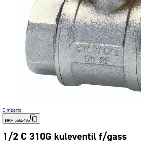
Cimberio
NRF 5662495
1/2 C 310G kuleventil f/gass