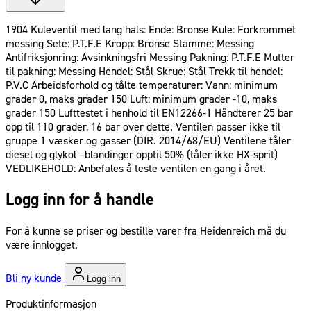
1904 Kuleventil med lang hals: Ende: Bronse Kule: Forkrommet
messing Sete: P.T.F.E Kropp: Bronse Stamme: Messing
Antifriksjonring: Avsinkningsfri Messing Pakning: P.T.F.E Mutter
til pakning: Messing Hendel: Stål Skrue: Stål Trekk til hendel:
P.V.C Arbeidsforhold og tålte temperaturer: Vann: minimum
grader 0, maks grader 150 Luft: minimum grader -10, maks
grader 150 Lufttestet i henhold til EN12266-1 Håndterer 25 bar
opp til 110 grader, 16 bar over dette. Ventilen passer ikke til
gruppe 1 væsker og gasser (DIR. 2014/68/EU) Ventilene tåler
diesel og glykol –blandinger opptil 50% (tåler ikke HX-sprit)
VEDLIKEHOLD: Anbefales å teste ventilen en gang i året.
Logg inn for å handle
For å kunne se priser og bestille varer fra Heidenreich må du
være innlogget.
Bli ny kunde
Logg inn
Produktinformasjon