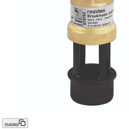
5545869