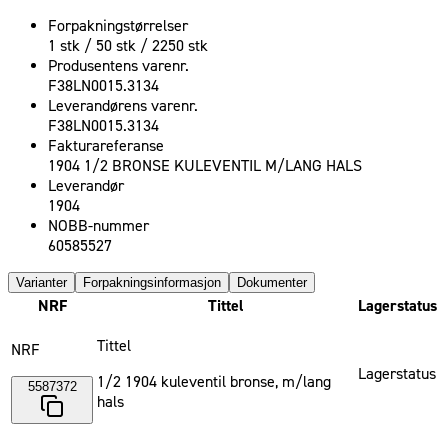
Forpakningstørrelser
1 stk / 50 stk / 2250 stk
Produsentens varenr.
F38LN0015.3134
Leverandørens varenr.
F38LN0015.3134
Fakturareferanse
1904 1/2 BRONSE KULEVENTIL M/LANG HALS
Leverandør
1904
NOBB-nummer
60585527
Varianter
Forpakningsinformasjon
Dokumenter
NRF
Tittel
Lagerstatus
Tittel
NRF
Lagerstatus
1/2 1904 kuleventil bronse, m/lang
5587372
hals