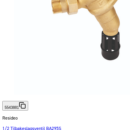
5543881
Resideo
1/2 Tilbakeslagsventil BA295S