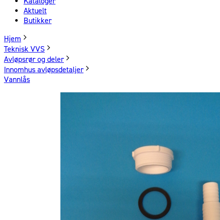
Kataloger
Aktuelt
Butikker
Hjem
Teknisk VVS
Avløpsrør og deler
Innomhus avløpsdetaljer
Vannlås