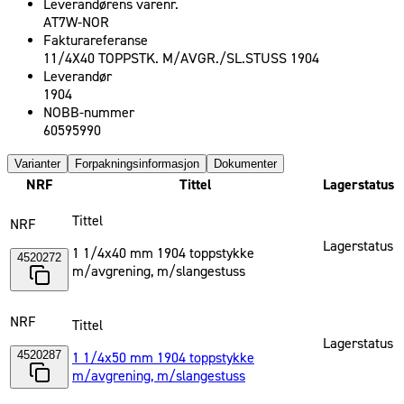
Leverandørens varenr.
AT7W-NOR
Fakturareferanse
11/4X40 TOPPSTK. M/AVGR./SL.STUSS 1904
Leverandør
1904
NOBB-nummer
60595990
Varianter
Forpakningsinformasjon
Dokumenter
NRF
Tittel
Lagerstatus
Tittel
NRF
Lagerstatus
1 1/4x40 mm 1904 toppstykke
4520272
m/avgrening, m/slangestuss
NRF
Tittel
Lagerstatus
4520287
1 1/4x50 mm 1904 toppstykke
m/avgrening, m/slangestuss