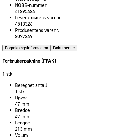
NOBB-nummer
41895484
Leverandørens varenr.
4513326
Produsentens varenr.
8077349
Forpakningsinformasjon
Dokumenter
Forbrukerpakning (FPAK)
1 stk
Beregnet antall
1 stk
Høyde
47 mm
Bredde
47 mm
Lengde
213 mm
Volum