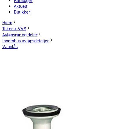
Kataloger
Aktuelt
Butikker
Hjem
Teknisk VVS
Avløpsrør og deler
Innomhus avløpsdetaljer
Vannlås