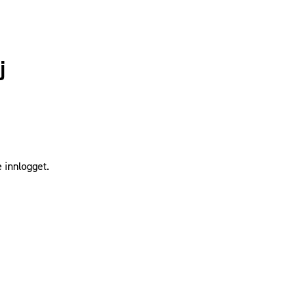
j
 innlogget.