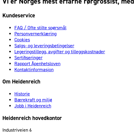
Vi er Norges mest erfarne rørgrossist, med 
Kundeservice
FAQ / Ofte stilte spørsmål
Personvernerklæring
Cookies
Salgs- og leveringsbetingelser
Legeringstillegg, avgifter og tilleggskostnader
Sertifiseringer
Rapport Åpenhetsloven
Kontaktinformasjon
Om Heidenreich
Historie
Bærekraft og miljø
Jobb i Heidenreich
Heidenreich hovedkontor
Industriveien 6