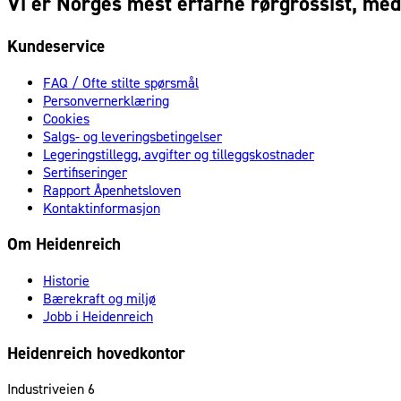
Vi er Norges mest erfarne rørgrossist, med 
Kundeservice
FAQ / Ofte stilte spørsmål
Personvernerklæring
Cookies
Salgs- og leveringsbetingelser
Legeringstillegg, avgifter og tilleggskostnader
Sertifiseringer
Rapport Åpenhetsloven
Kontaktinformasjon
Om Heidenreich
Historie
Bærekraft og miljø
Jobb i Heidenreich
Heidenreich hovedkontor
Industriveien 6