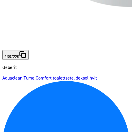
1387229
Geberit
Aquaclean Tuma Comfort toalettsete, deksel hvit