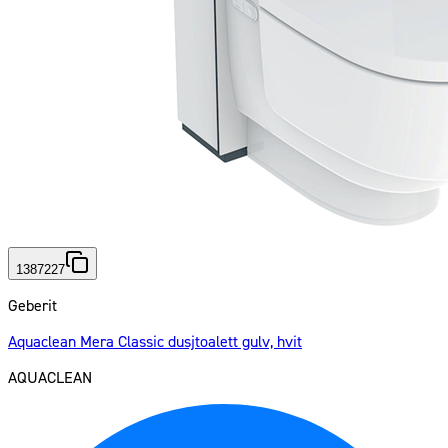
1387227
Geberit
Aquaclean Mera Classic dusjtoalett gulv, hvit
AQUACLEAN