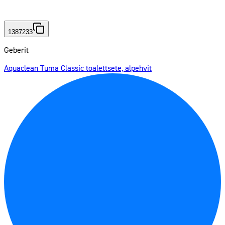
1387233
Geberit
Aquaclean Tuma Classic toalettsete, alpehvit