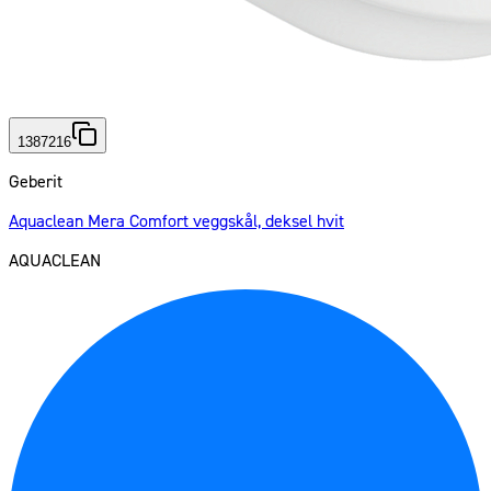
1387216
Geberit
Aquaclean Mera Comfort veggskål, deksel hvit
AQUACLEAN