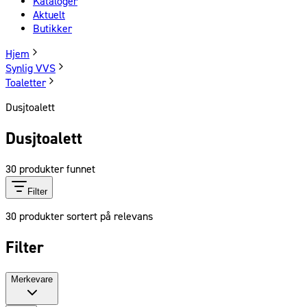
Kataloger
Aktuelt
Butikker
Hjem
Synlig VVS
Toaletter
Dusjtoalett
Dusjtoalett
30
produkter funnet
Filter
30
produkter sortert på relevans
Filter
Merkevare