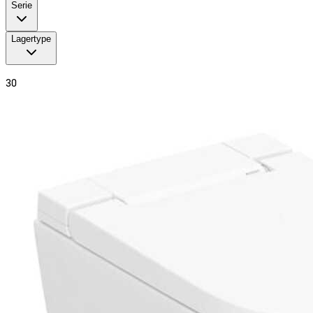
Serie
Lagertype
30