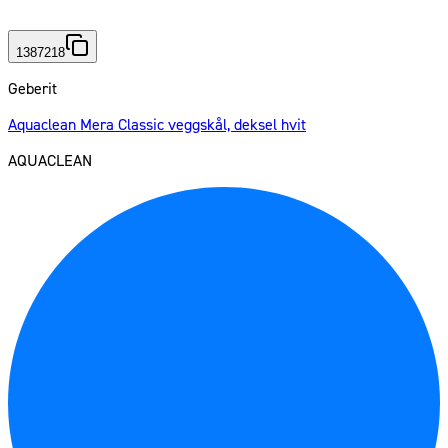
1387218
Geberit
Aquaclean Mera Classic veggskål, deksel hvit
AQUACLEAN