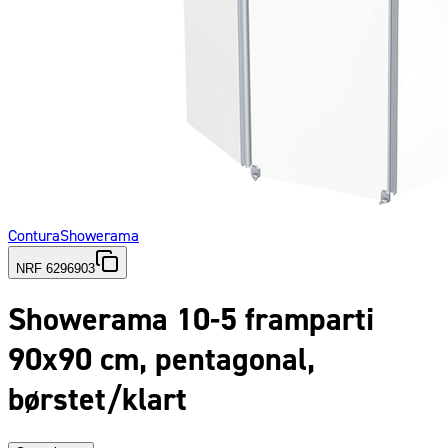
Contura
Showerama
NRF 6296903
Showerama 10-5 framparti
90x90 cm, pentagonal,
børstet/klart