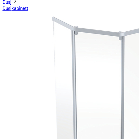
Dusj
Dusjkabinett