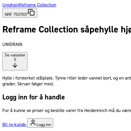
Unidrain
Reframe Collection
NRF 7537837
Reframe Collection såpehylle hj
UNIDRAIN
Se varianter
5
Hylle i forsterket stålplate. Tynne riller leder vannet bort, og en 
grader. Skruer følger med.
Logg inn for å handle
For å kunne se priser og bestille varer fra Heidenreich må du være
Bli ny kunde
Logg inn