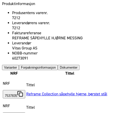
Produktinformasjon
Produsentens varenr.
7212
Leverandørens varenr.
7212
Fakturareferanse
REFRAME SÅPEHYLLE HJØRNE MESSING
Leverandør
Vitas Group AS
NOBB-nummer
60273091
Varianter
Forpakningsinformasjon
Dokumenter
NRF
Tittel
NRF
Tittel
Reframe Collection såpehylle hjørne, børstet stål
7537835
NRF
Tittel