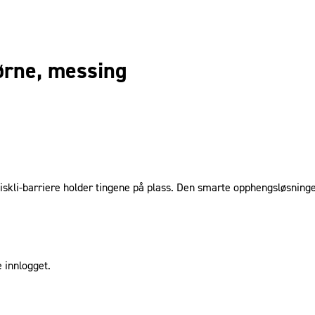
ørne, messing
antiskli-barriere holder tingene på plass. Den smarte opphengsløsning
 innlogget.