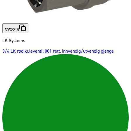
5052219
LK Systems
3/4 LK rød kuleventil 801 rett, innvendig/utvendig gjenge