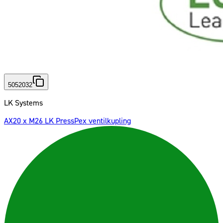
5052032
LK Systems
AX20 x M26 LK PressPex ventilkupling