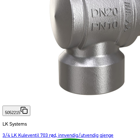
5052215
LK Systems
3/4 LK Kuleventil 703 rød, innvendig/utvendig gjenge