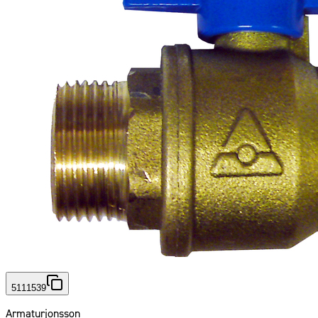
5111539
Armaturjonsson