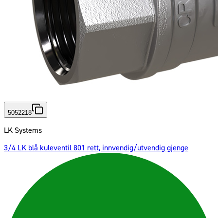
5052218
LK Systems
3/4 LK blå kuleventil 801 rett, innvendig/utvendig gjenge