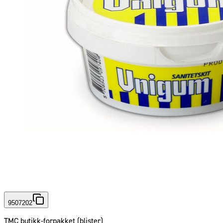
9507202
TMC butikk-forpakket (blister)