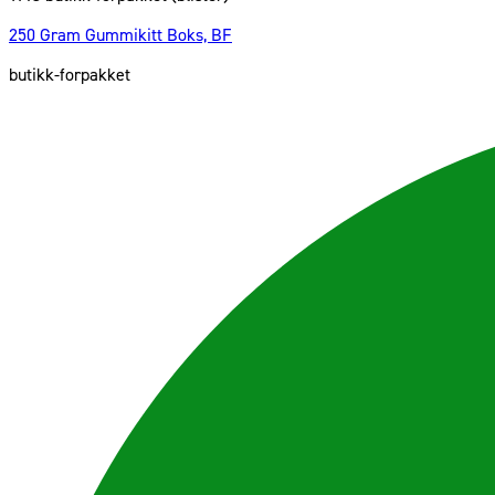
250 Gram Gummikitt Boks, BF
butikk-forpakket